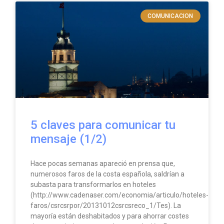
COMUNICACION
5 claves para comunicar tu
mensaje (1/2)
Hace pocas semanas apareció en prensa que,
numerosos faros de la costa española, saldrían a
subasta para transformarlos en hoteles
(http://www.cadenaser.com/economia/articulo/hoteles-
faros/csrcsrpor/20131012csrcsreco_1/Tes). La
mayoría están deshabitados y para ahorrar costes