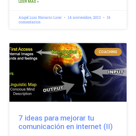
LEER MÁS »
Angel Luis Navarro Licer
14 noviembre, 2013
16
comentarios
COACHING
7 ideas para mejorar tu
comunicación en internet (II)