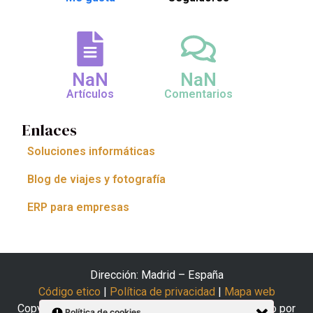
NaN
NaN
Artículos
Comentarios
Enlaces
Soluciones informáticas
Blog de viajes y fotografía
ERP para empresas
Dirección: Madrid – España
Código etico
|
Política de privacidad
|
Mapa web
Copyright © 2025 El Arte del Coaching | Desarrollado por
Política de cookies