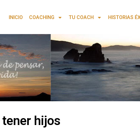
INICIO
COACHING
TU COACH
HISTORIAS É
tener hijos