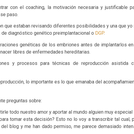
trar con el coaching, la motivación necesaria y justificable p
ese paso.
 que estaban revisando diferentes posibilidades y una que yo
la de diagnóstico genético preimplantacional o
DGP
.
raciones genéticas de los embriones antes de implantarlos en
n nacer libres de enfermedades hereditarias.
iones y procesos para técnicas de reproducción asistida 
reproducción, lo importante es lo que emanaba del acompañamie
nte preguntas sobre:
itirle todo nuestro amor y aportar al mundo alguien muy especial
ra tomar esta decisión? Esto no lo voy a transcribir tal cual, 
és del blog y me han dado permiso, me parece demasiado inte