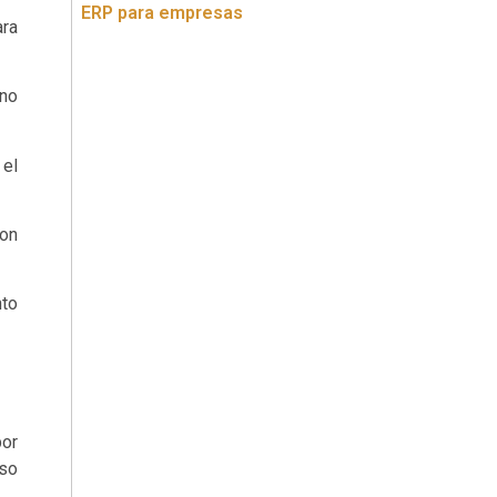
ERP para empresas
ara
 no
 el
con
nto
por
nso