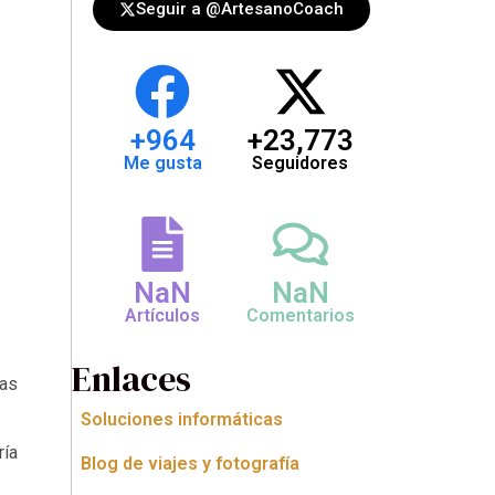
Seguir a @ArtesanoCoach
+
964
+
23,773
Me gusta
Seguidores
NaN
NaN
Artículos
Comentarios
Enlaces
mas
Soluciones informáticas
ría
Blog de viajes y fotografía