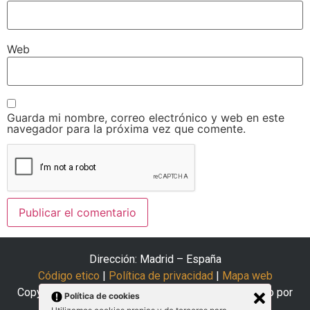
Web
Guarda mi nombre, correo electrónico y web en este
navegador para la próxima vez que comente.
Dirección: Madrid – España
Código etico
|
Política de privacidad
|
Mapa web
Copyright © 2025 El Arte del Coaching | Desarrollado por
Política de cookies
Siam Solutions