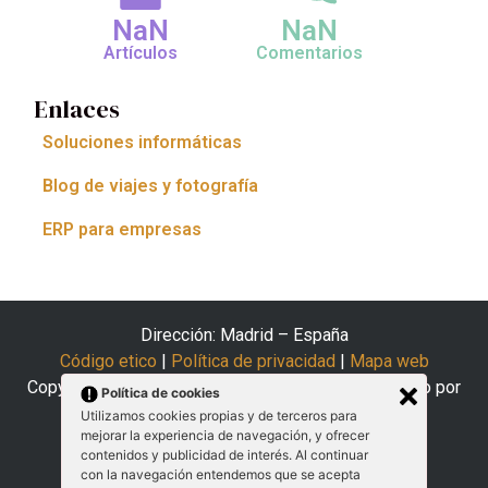
NaN
NaN
Artículos
Comentarios
Enlaces
Soluciones informáticas
Blog de viajes y fotografía
ERP para empresas
Dirección: Madrid – España
Código etico
|
Política de privacidad
|
Mapa web
Copyright © 2025 El Arte del Coaching | Desarrollado por
Política de cookies
Siam Solutions
Utilizamos cookies propias y de terceros para
mejorar la experiencia de navegación, y ofrecer
contenidos y publicidad de interés. Al continuar
con la navegación entendemos que se acepta