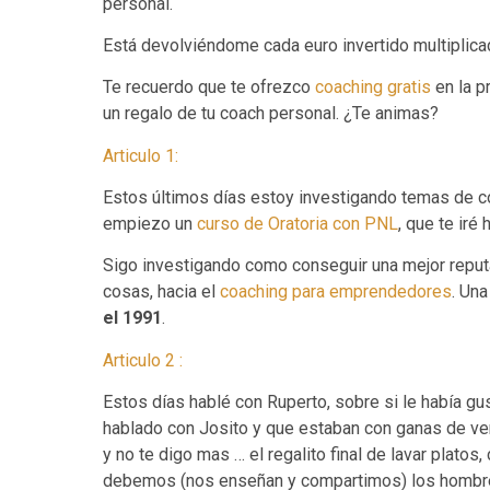
personal.
Está devolviéndome cada euro invertido multiplica
Te recuerdo que te ofrezco
coaching gratis
en la p
un regalo de tu coach personal. ¿Te animas?
Articulo 1:
Estos últimos días estoy investigando temas de c
empiezo un
curso de Oratoria con PNL
, que te ir
Sigo investigando como conseguir una mejor reputa
cosas, hacia el
coaching para emprendedores
. Un
el 1991
.
Articulo 2 :
Estos días hablé con Ruperto, sobre si le había gu
hablado con Josito y que estaban con ganas de ver 
y no te digo mas … el regalito final de lavar plato
debemos (nos enseñan y compartimos) los hombres 