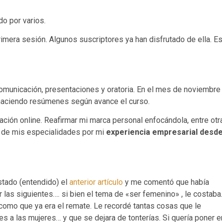
do por varios.
rimera sesión. Algunos suscriptores ya han disfrutado de ella. E
omunicación, presentaciones y oratoria. En el mes de noviembre
é haciendo resúmenes según avance el curso.
ción online. Reafirmar mi marca personal enfocándola, entre otr
a de mis especialidades por mi
experiencia empresarial desd
stado (entendido) el
anterior artículo
y me comentó que había
las siguientes…. si bien el tema de «ser femenino» , le costaba
s, como que ya era el remate. Le recordé tantas cosas que le
a las mujeres… y que se dejara de tonterías. Si quería poner e