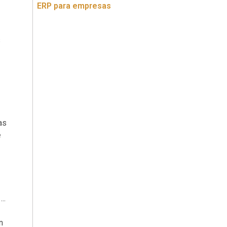
ERP para empresas
s
as
e
….
n