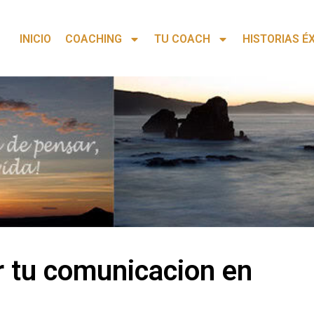
INICIO
COACHING
TU COACH
HISTORIAS É
r tu comunicacion en