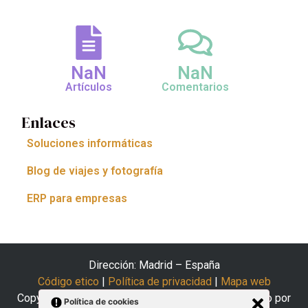
NaN
NaN
Artículos
Comentarios
Enlaces
Soluciones informáticas
Blog de viajes y fotografía
ERP para empresas
Dirección: Madrid – España
Código etico
|
Política de privacidad
|
Mapa web
Copyright © 2025 El Arte del Coaching | Desarrollado por
Política de cookies